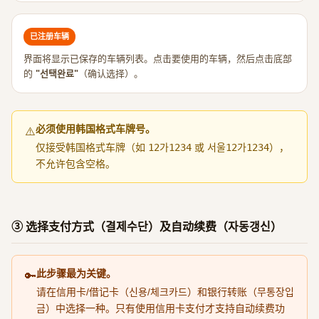
已注册车辆
界面将显示已保存的车辆列表。点击要使用的车辆，然后点击底部
的
"선택완료"
（确认选择）。
必须使用韩国格式车牌号。
⚠️
仅接受韩国格式车牌（如
12가1234
或
서울12가1234
），
不允许包含空格。
③ 选择支付方式（결제수단）及自动续费（자동갱신）
此步骤最为关键。
🔑
请在信用卡/借记卡（신용/체크카드）和银行转账（무통장입
금）中选择一种。只有使用信用卡支付才支持自动续费功