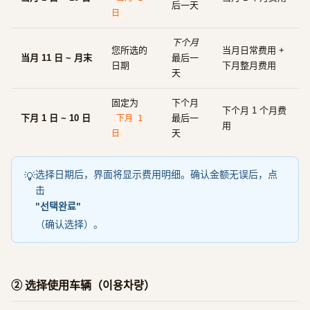
后一天
日
下个月
您所选的
当月日常费用 +
当月 11 日 ~ 月末
最后一
日期
下月整月费用
天
固定为
下个月
下个月 1 个月费
下月 1 日 ~ 10 日
最后一
下月 1
用
天
日
选择日期后，界面将显示费用明细。确认金额无误后，点
💡
击
"선택완료"
（确认选择）。
② 选择使用车辆（이용차량）