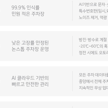
AI기반으로 문자·
99.9% 인식률
특수번호판(임시,외
민원 적은 주차장
노이즈 제거, 역광
방진·방수로 계절 
낮은 고장률 안정된
-20℃~60℃의 
논스톱 주차장 운영
정전 시에도 오토
모든 주차 데이터
AI 클라우드 기반의
중앙에서 전체 주
빠르고 안전한 관리
지속적인 무상 업